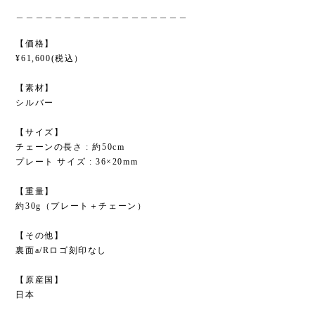
＿＿＿＿＿＿＿＿＿＿＿＿＿＿＿＿＿＿
【価格】
¥61,600(税込）
【素材】
シルバー
【サイズ】
チェーンの長さ : 約50cm
プレート サイズ : 36×20mm
【重量】
約30g（プレート＋チェーン）
【その他】
裏面a/Rロゴ刻印なし
【原産国】
日本