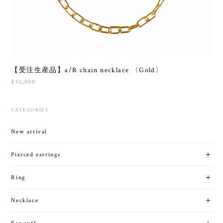
【受注生産品】a/R chain necklace 〈Gold〉
¥55,000
CATEGORIES
New arrival
Pierced earrings
Ring
Necklace