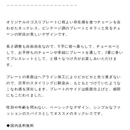
＿＿＿＿＿＿＿＿＿＿＿＿＿＿＿＿＿＿
オリジナルロゴ入りプレートに程よい存在感を放つチェーンを合
わせたネックレス。ビンテージ調のプレートとキラッと光るチェ
ーンの対比が美しいデザインです。
長さ調整も自由自在なので、Y字に前へ垂らして、チョーカーと
して、お手持ちのチェーンや革紐にプレートを通して、3重に巻い
てブレスレットとして、と様々なつけ方がお楽しみいただけま
す。
プレートの表面はヘアライン加工によりピカピカと光り過ぎない
ので、日常のスタイリングに馴染み、もともとつけていたような
こなれ感を演出します。プレートのサイドは鏡面仕上げと、細部
にもこだわりました。
性別や年齢を問わない、ベーシックなデザイン。シンプルなファ
ッションのスパイスとしてオススメのネックレスです。
◆国内送料無料