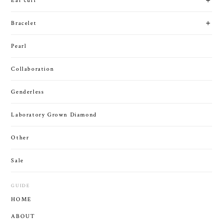
Ear cuff
Bracelet
Pearl
Collaboration
Genderless
Laboratory Grown Diamond
Other
Sale
GUIDE
HOME
ABOUT