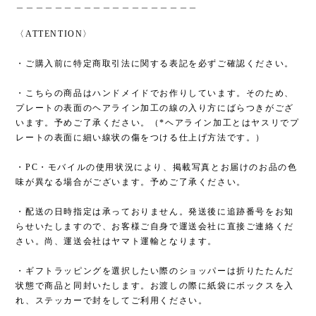
＿＿＿＿＿＿＿＿＿＿＿＿＿＿＿＿＿＿＿
〈ATTENTION〉
・ご購入前に特定商取引法に関する表記を必ずご確認ください。
・こちらの商品はハンドメイドでお作りしています。そのため、
プレートの表面のヘアライン加工の線の入り方にばらつきがござ
います。予めご了承ください。（*ヘアライン加工とはヤスリでプ
レートの表面に細い線状の傷をつける仕上げ方法です。）
・PC・モバイルの使用状況により、掲載写真とお届けのお品の色
味が異なる場合がございます。予めご了承ください。
・配送の日時指定は承っておりません。発送後に追跡番号をお知
らせいたしますので、お客様ご自身で運送会社に直接ご連絡くだ
さい。尚、運送会社はヤマト運輸となります。
・ギフトラッピングを選択したい際のショッパーは折りたたんだ
状態で商品と同封いたします。お渡しの際に紙袋にボックスを入
れ、ステッカーで封をしてご利用ください。