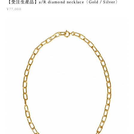
【受注生産品】a/R diamond necklace〈Gold / Silver〉
¥77,000