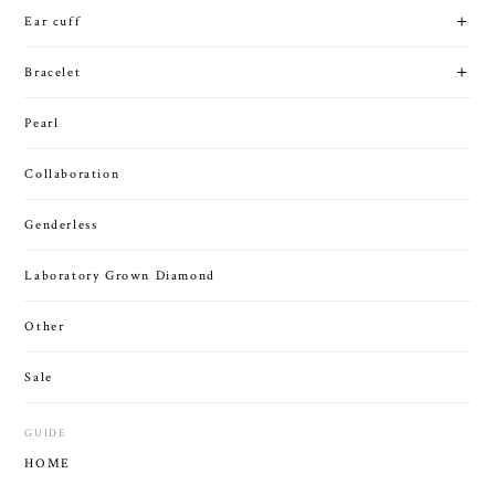
Ear cuff
Bracelet
Pearl
Collaboration
Genderless
Laboratory Grown Diamond
Other
Sale
GUIDE
HOME