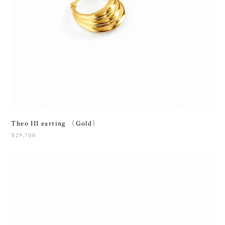
Theo III earring 〈Gold〉
¥29,700