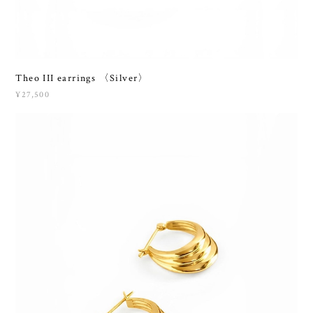
Theo III earrings 〈Silver〉
¥27,500