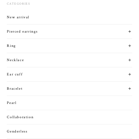
CATEGORIES
New arrival
Pierced earrings
Ring
Necklace
Ear cuff
Bracelet
Pearl
Collaboration
Genderless