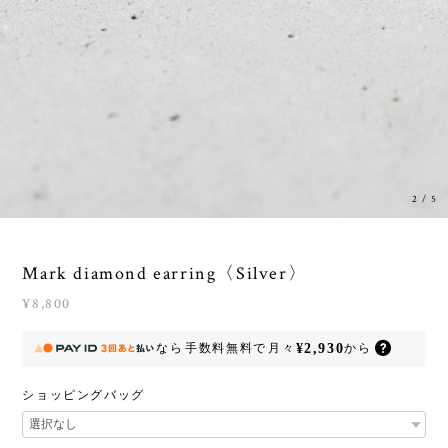
2
/
5
Mark diamond earring〈Silver〉
¥8,800
¥2,930
なら
手数料無料で
月々
から
ショッピングバッグ