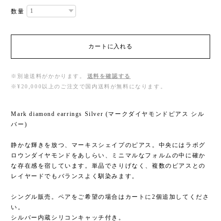
数量
カートに入れる
※別途送料がかかります。
送料を確認する
※¥20,000以上のご注文で国内送料が無料になります。
Mark diamond earrings Silver (マークダイヤモンドピアス シル
バー)
静かな輝きを放つ、マーキスシェイプのピアス。中央にはラボグ
ロウンダイヤモンドをあしらい、ミニマルなフォルムの中に確か
な存在感を宿しています。単品でさりげなく、複数のピアスとの
レイヤードでもバランスよく馴染みます。
シングル販売。ペアをご希望の場合はカートに2個追加してくださ
い。
シルバー内蔵シリコンキャッチ付き。