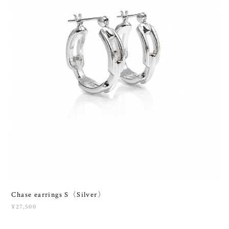
Chase earrings S〈Silver〉
¥27,500