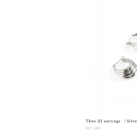
Theo III earrings 〈Sil
¥27,500