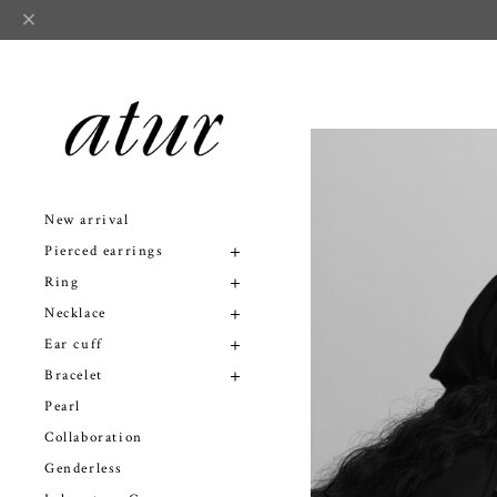
New arrival
Pierced earrings
Ring
Necklace
Ear cuff
Bracelet
Pearl
Collaboration
Genderless