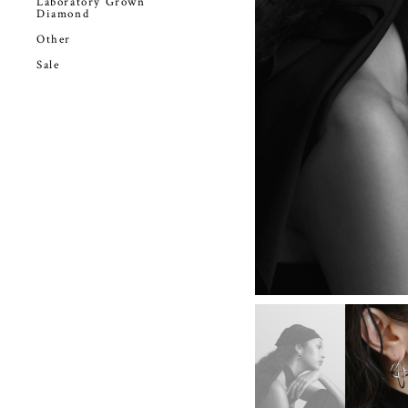
Laboratory Grown
Diamond
Other
Sale