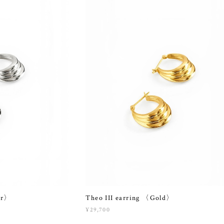
ver〉
Theo III earring 〈Gold〉
¥29,700