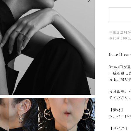
※別途送料
※¥20,0
Lune II 
3つの円が
一線を画し
らも、軽い
2
/
6
片耳販売。ペ
てください
【素材】
シルバー(K
【サイズ】