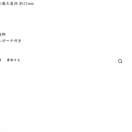
最大直径 約32mm
無料
ルポーチ付き
通報する