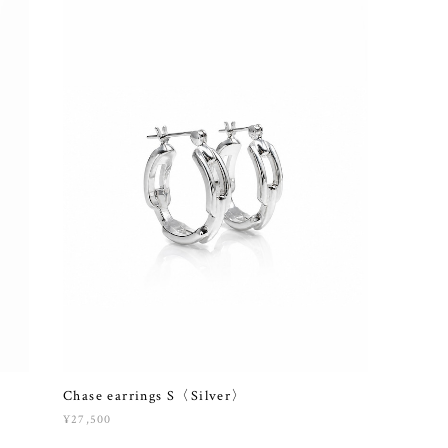
Chase earrings S〈Silver〉
¥27,500