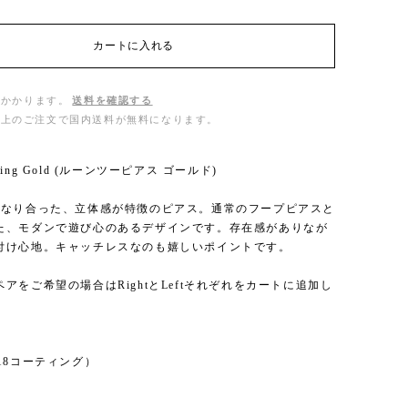
カートに入れる
がかかります。
送料を確認する
00以上のご注文で国内送料が無料になります。
earring Gold (ルーンツーピアス ゴールド)
重なり合った、立体感が特徴のピアス。通常のフープピアスと
た、モダンで遊び心のあるデザインです。存在感がありなが
付け心地。キャッチレスなのも嬉しいポイントです。
アをご希望の場合はRightとLeftそれぞれをカートに追加し
。
18コーティング）