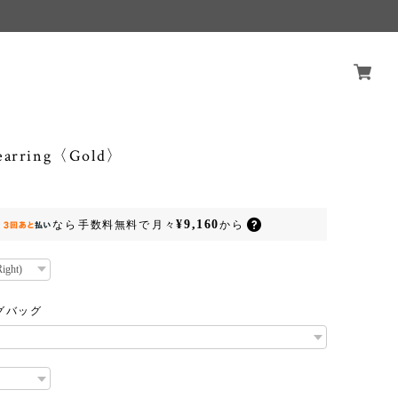
 earring〈Gold〉
¥9,160
なら
手数料無料で
月々
から
グバッグ