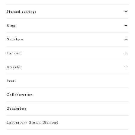
Pierced earrings
Ring
Necklace
Ear cuff
Bracelet
Pearl
Collaboration
Genderless
Laboratory Grown Diamond