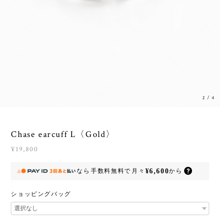
2
/
4
Chase earcuff L〈Gold〉
¥19,800
¥6,600
なら
手数料無料で
月々
から
ショッピングバッグ