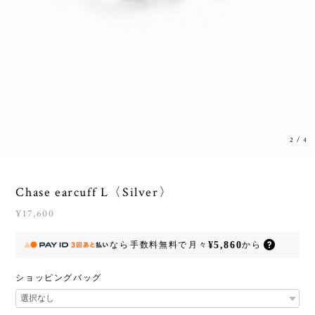
2
/
4
Chase earcuff L〈Silver〉
¥17,600
¥5,860
なら
手数料無料で
月々
から
ショッピングバッグ