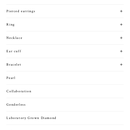
Pierced earrings
Ring
Necklace
Ear cuff
Bracelet
Pearl
Collaboration
Genderless
Laboratory Grown Diamond