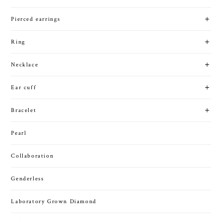
Pierced earrings
Ring
Necklace
Ear cuff
Bracelet
Pearl
Collaboration
Genderless
Laboratory Grown Diamond