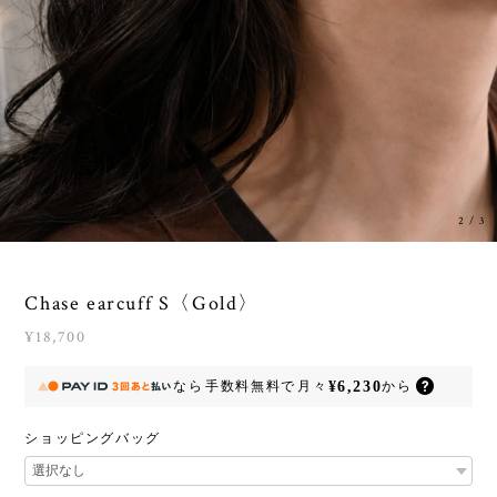
2
/
3
Chase earcuff S〈Gold〉
¥18,700
¥6,230
なら
手数料無料で
月々
から
ショッピングバッグ