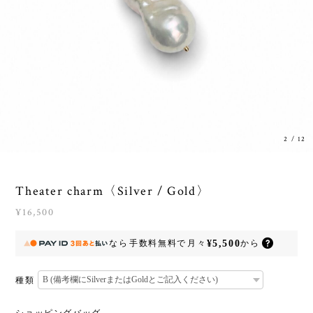
3
/
12
Theater charm〈Silver / Gold〉
¥16,500
¥5,500
なら
手数料無料で
月々
から
種類
ショッピングバッグ