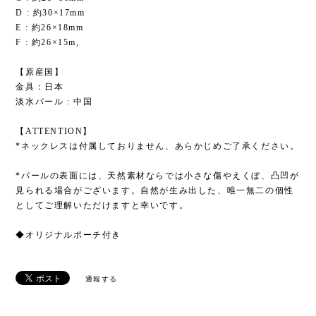
D : 約30×17mm
E : 約26×18mm
F : 約26×15m,
【原産国】
金具：日本
淡水パール : 中国
【ATTENTION】
*ネックレスは付属しておりません、あらかじめご了承ください。
*パールの表面には、天然素材ならでは小さな傷やえくぼ、凸凹が
見られる場合がございます。自然が生み出した、唯一無二の個性
としてご理解いただけますと幸いです。
◆オリジナルポーチ付き
通報する