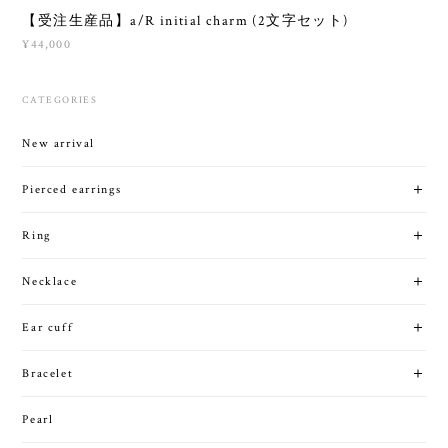
【受注生産品】a/R initial charm (2文字セット)
¥44,000
CATEGORIES
New arrival
Pierced earrings
Ring
Necklace
Ear cuff
Bracelet
Pearl