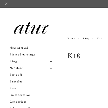
Home
Ring
K18
New arrival
K18
Pierced earrings
Ring
Necklace
Ear cuff
Bracelet
Pearl
Collaboration
Genderless