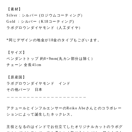
【素材】
Silver : シルバー (ロジウムコーティング）
Gold ：シルバー（K18コーティング)
ラボグロウンダイヤモンド（人工ダイヤ）
*同じデザインの地金が18金のタイプもございます。
【サイズ】
ペンダントトップ 約8×9mm(丸カン部分は除く）
チェーン 全長41cm
【原産国】
ラボグロウンダイヤモンド インド
その他パーツ 日本
＿＿＿＿＿＿＿＿＿＿＿＿＿＿＿＿＿＿＿＿
アテュールとインフルエンサーのReiko Abeさんとのコラボレー
ションによって誕生したネックレス。
主役となるのはインドでお仕立てしたオリジナルカットのラボグ