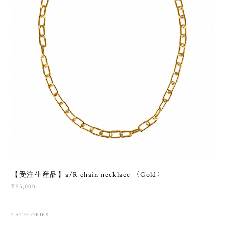
【受注生産品】a/R chain necklace 〈Gold〉
¥55,000
CATEGORIES