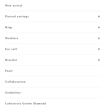
New arrival
Pierced earrings
Ring
Necklace
Ear cuff
Bracelet
Pearl
Collaboration
Genderless
Laboratory Grown Diamond